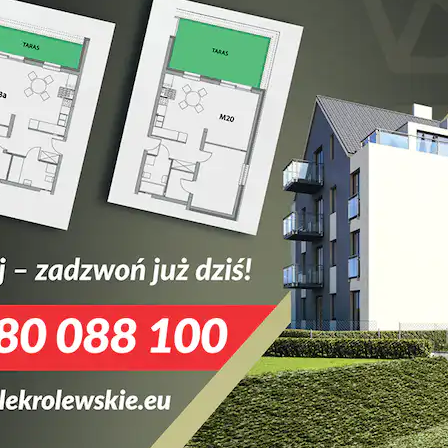
Formularz kontakto
powiemy na
Imię i nazwisko (wymagane)
ę pytania!
Adres email (wymagane)
Temat