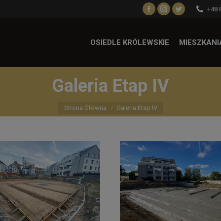
+48 
Facebook
Instagram
Twitter
page
page
page
opens
opens
opens
OSIEDLE KRÓLEWSKIE
MIESZKANI
in
in
in
new
new
new
window
window
window
Galeria Etap IV
Jesteś tutaj:
Strona Główna
Galeria Etap IV